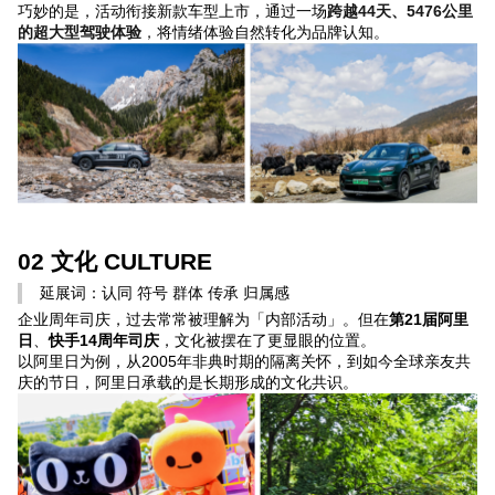
巧妙的是，活动衔接新款车型上市，通过一场
跨越44天、5476公里
的超大型驾驶体验
，
将情绪体验自然转化为品牌认知。
02 文化 CULTURE
延展词：认同 符号 群体 传承 归属感
企业周年司庆，过去常常被理解为「内部活动」。但在
第21届阿里
日
、
快手14周年司庆
，文化被摆在了更显眼的位置。
以阿里日为例，从2005年非典时期的隔离关怀，到如今全球亲友共
庆的节日，阿里日承载的是长期形成的文化共识。