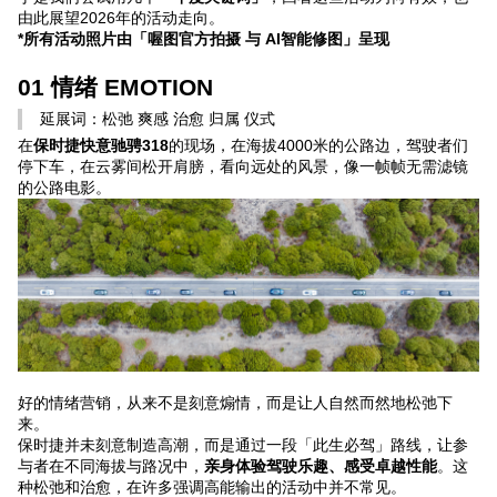
由此展望2026年的活动走向。
*所有活动照片由「喔图官方拍摄 与 AI智能修图」呈现
专题微站
01 情绪 EMOTION
关于我们
延展词：松弛 爽感 治愈 归属 仪式
在
保时捷快意驰骋318
的现场，在海拔4000米的公路边，驾驶者们
立即预约
HOT
停下车，在云雾间松开肩膀，看向远处的风景，像一帧帧无需滤镜
的公路电影。
好的情绪营销，从来不是刻意煽情，而是让人自然而然地松弛下
来。
保时捷并未刻意制造高潮，而是通过一段「此生必驾」路线，让参
与者在不同海拔与路况中，
亲身体验驾驶乐趣、感受卓越性能
。这
种松弛和治愈，在许多强调高能输出的活动中并不常见。