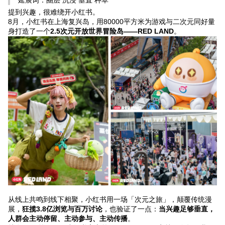
提到兴趣，很难绕开小红书。
8月，小红书在上海复兴岛，用80000平方米为游戏与二次元同好量
身打造了一个
2.5次元开放世界冒险岛——RED LAND
。
从线上共鸣到线下相聚，小红书用一场「次元之旅」，颠覆传统漫
展，
狂揽3.8亿浏览与百万讨论
，也验证了一点：
当兴趣足够垂直，
人群会主动停留、主动参与、主动传播
。