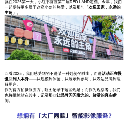
就在2026第一天，小红书官宣第二届RED LAND定档。今年，我们
一起期待更多属于这座小岛的热爱，以及那句
「欢迎回家，永远的
主角」
。
回看2025，我们感受到的不是某一种趋势的胜出，而是
活动正在慢
慢回到人本身
——从规模到体验，从展示到参与，从表达品牌到理
解用户。
作为官方拍摄服务方，喔图记录下这些现场；而作为观察者，我们
也将继续站在其中，记录那些
让品牌闪闪发光的、鲜活的真实瞬
间
。