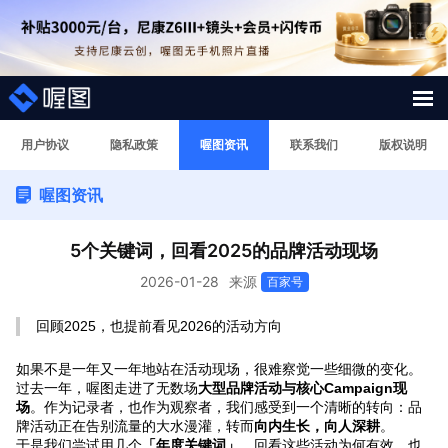
解决方案
用户协议
隐私政策
喔图资讯
联系我们
版权说明
喔图资讯
照片案例
短视频直播案例
5个关键词，回看2025的品牌活动现场
2026-01-28
来源
百家号
图片直播系统
回顾2025，也提前看见2026的活动方向
AI行业大模型
如果不是一年又一年地站在活动现场，很难察觉一些细微的变化。
过去一年，喔图走进了无数场
大型品牌活动与核心Campaign现
喔图Skill
场
。作为记录者，也作为观察者，我们感受到一个清晰的转向：品
牌活动正在告别流量的大水漫灌，转而
向内生长，向人深耕
。
影像人才
于是我们尝试用几个
「年度关键词」
，回看这些活动为何有效，也