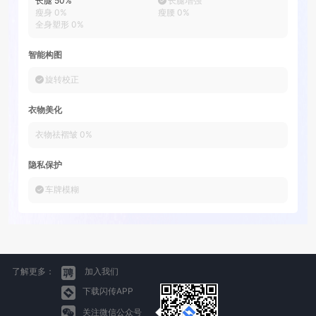
长腿
50
%
长腿增强
瘦身
0
%
瘦腰
0
%
全身塑形
0
%
智能构图
旋转校正
衣物美化
衣物祛褶皱
0
%
隐私保护
车牌模糊
了解更多：
加入我们
下载闪传APP
关注微信公众号