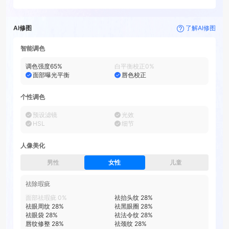
AI修图
了解AI修图
智能调色
调色强度
65
%
白平衡校正
0
%
面部曝光平衡
唇色校正
个性调色
预设滤镜
光效
HSL
细节
人像美化
男性
女性
儿童
祛除瑕疵
面部祛瑕疵
0
%
祛抬头纹
28
%
祛眼周纹
28
%
祛黑眼圈
28
%
祛眼袋
28
%
祛法令纹
28
%
唇纹修整
28
%
祛颈纹
28
%