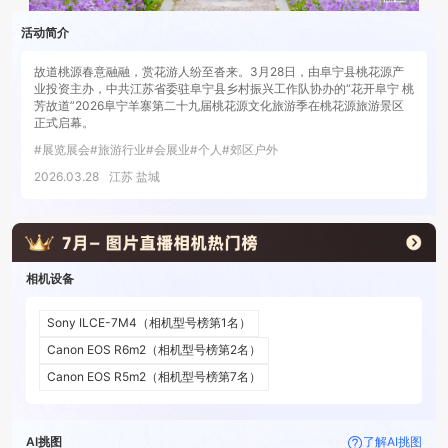
活动简介
故道桃源春意融融，赏花游人纷至沓来。3月28日，由阜宁县桃花源产
业投资主办，中共江苏省委驻阜宁县乡村振兴工作队协办的“花开阜宁 桃
芳故道”2026阜宁羊寨第二十九届桃花源文化旅游季在桃花源旅游景区
正式启幕。
#
展览展会
#
旅游行业
#
会展业
#
个人
#
郊区户外
2026.03.28
江苏 盐城
相机设备
Sony ILCE-7M4
（相机型号榜第
1
名）
Canon EOS R6m2
（相机型号榜第
2
名）
Canon EOS R5m2
（相机型号榜第
7
名）
AI挑图
了解AI挑图