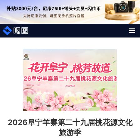
解决方案
照片案例
短视频直播案例
图片直播系统
AI行业大模型
2026阜宁羊寨第二十九届桃花源文化
喔图Skill
旅游季
影像人才