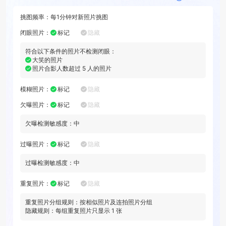
挑图频率：
每
1分钟
对新照片挑图
闭眼照片
：
标记
隐藏
符合以下条件的照片不检测闭眼：
大笑的照片
照片合影人数超过
5
人的照片
模糊照片
：
标记
隐藏
欠曝照片
：
标记
隐藏
欠曝检测敏感度：
中
过曝照片
：
标记
隐藏
过曝检测敏感度：
中
重复照片
：
标记
隐藏
重复照片分组规则：
按相似照片及连拍照片分组
隐藏规则：每组重复照片只显示
1
张