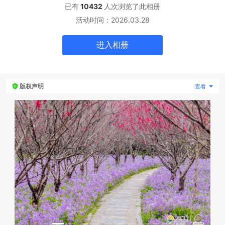
已有
10432
人次浏览了此
相册
活动时间：
2026.03.28
专题微站
进入
相册
关于我们
立即预约
HOT
版权声明
查看