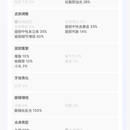
祛双下巴
0
%
祛脸部油光
28
%
皮肤调整
肤色校正
全身美白
0
%
全身磨皮
0
%
面部中性灰磨皮
35
%
面部中性灰立体
35
%
面部均肤
14
%
面部细节增强
30
%
面部重塑
瘦脸
10
%
收下巴
0
%
收颧骨
10
%
瘦鼻
0
%
小头
3
%
牙齿美化
白牙
0
%
眼睛增强
大眼
0
%
亮眼
0
%
眼镜祛反光
100
%
全身美型