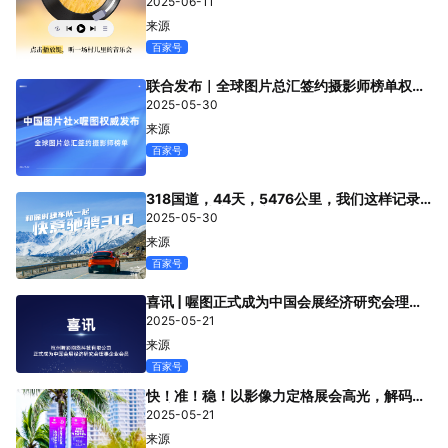
2025-06-11
来源
专题微站
百家号
联合发布｜全球图片总汇签约摄影师榜单权威
关于我们
发布
2025-05-30
来源
立即预约
HOT
百家号
318国道，44天，5476公里，我们这样记录
保时捷的快意驰骋之旅
2025-05-30
来源
百家号
喜讯 | 喔图正式成为中国会展经济研究会理事
单位
2025-05-21
来源
百家号
快！准！稳！以影像力定格展会高光，解码行
业脉搏
2025-05-21
来源