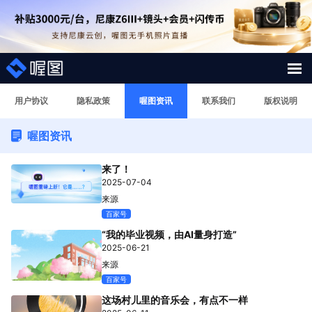
解决方案
用户协议
隐私政策
喔图资讯
联系我们
版权说明
喔图资讯
照片案例
来了！
短视频直播案例
2025-07-04
来源
图片直播系统
百家号
“我的毕业视频，由AI量身打造”
AI行业大模型
2025-06-21
来源
喔图Skill
百家号
这场村儿里的音乐会，有点不一样
影像人才