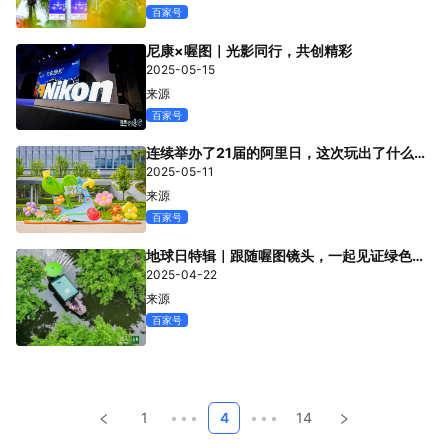
百家号
尼康×喔图｜光影同行，共创精彩
2025-05-15
来源
百家号
连续举办了21届的阿里日，这次玩出了什么新
花样？
2025-05-11
来源
百家号
地球日特辑｜跟随喔图镜头，一起见证绿色未
来
2025-04-22
来源
百家号
1
•••
4
•••
14