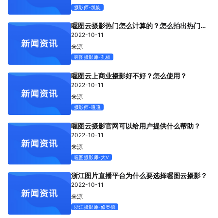
摄影师-凯旋
专题微站
喔图云摄影热门怎么计算的？怎么拍出热门照
片？
2022-10-11
来源
关于我们
喔图摄影师-孔板
立即预约
HOT
喔图云上商业摄影好不好？怎么使用？
2022-10-11
来源
摄影师-嘎嘎
喔图云摄影官网可以给用户提供什么帮助？
2022-10-11
来源
喔图摄影师-大V
浙江图片直播平台为什么要选择喔图云摄影？
2022-10-11
来源
浙江摄影师-修奥德