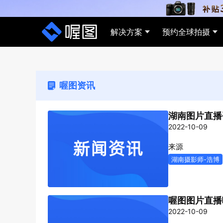
解决方案
预约全球拍摄
行业解决方案
AI影像能力
喔图资讯
活动会议
AI修图
体育
AI挑
湖南图片直播
照片直播、短视频直播，AI生成嘉宾专
一键智能优化照片效果，快速完成专
实时同
AI智
2022-10-09
属回顾视频，提升品牌曝光与活动影响
业、商业级影像处理。
下载
选。
力
来源
湖南摄影师-浩博
喔图图片直播
婚礼写真
AI单剪
营销
三步
2022-10-09
喔图快印，现场照片实时修图+打印，
自动添加片头片尾、背景音乐、调色预
直播
照片一