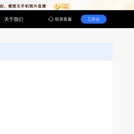
关于我们
联系客服
工作台
在线客服
实时沟通，快速解决您的问题
喔图闪传公众号
获取最新资讯、解锁AI修图惊喜
实践
照片
企业文化
AI剪同款
时查看活动动态，AI快速查找孩
别照片特征，快速定位想找的照
AI生成员工年度视频，统一沉淀企业影
一键复刻热门视频风格，快速生成同款
像，提升家校互动体验
像资产，强化文化建设与团队凝聚力
创意内容。
记录
创意影像定制
实时共享相册，随拍随传，轻松记
跳出传统框架，为品牌活动、文旅项