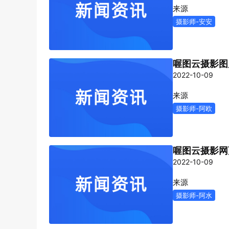
定格美好瞬间，留存情绪价值
设，全流程智能完成视频处理。
玩法
快速
来源
通用解决方案
喔图 Skill
摄影师-安安
喔图云摄影图
API集成开放平台
相册设置 Skill
相册
人员协作
2022-10-09
开放API能力，快速打通业务系统与影
一句话完成相册配置，自动执行多步骤
打通
灵活
像服务
交付任务。
私域
处理
来源
摄影师-阿欧
喔图云摄影网
2022-10-09
来源
摄影师-阿水