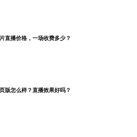
，提升品牌声量
完成影像创作。
取专属旅拍影像
定位目标人物精彩片段。
录生
片直播价格，一场收费多少？
嵌入微信生态
 Skill
企业级影像资产管理
图片管理 Skill
全球
公众号与小程序，让活动影像沉淀
配置协作权限，高效协作完成照片
统一管理企业影像资产，提升调用与运
AI快速查找与管理照片，让海量影像管
兼顾
与交付。
营效率
理更高效。
务安
页版怎么样？直播效果好吗？