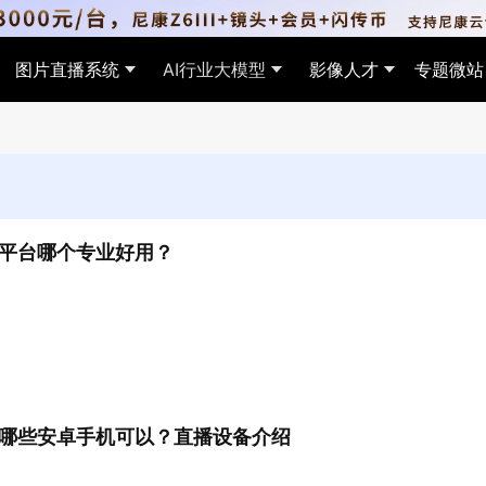
图片直播系统
AI行业大模型
影像人才
专题微站
赛事
图
教育培训
AI创意表达
研学
AI找
平台哪个专业好用？
步赛事影像，支持AI找图、付费
能精选优片，自动完成活动照片筛
AI自动归类成长影像，定制千人千面专
支持创意特效、多重曝光、AI换天等能
远程实
AI识
，打造赛事传播与商业变现闭环
属视频，打造校园数字纪念资产
力，提升活动图片创意表达。
子影
片。
哪些安卓手机可以？直播设备介绍
宣传
剪大片
景区旅拍
AI找视频
生活
相册营销推广，支持投票、互动等
键生成视频大片，AI智能剪辑，
定点拍摄，一人一码，游客扫码即可获
在海量活动视频中，通过人脸识别快速
多人